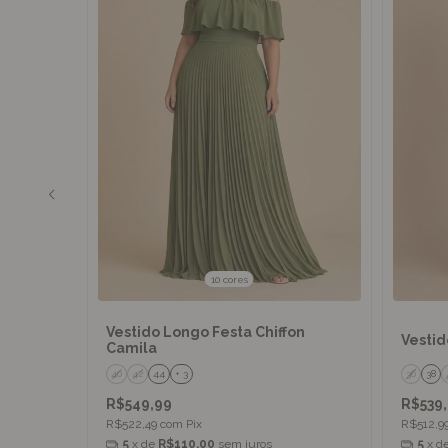
10 cores
Vestido Longo Festa Chiffon
 Abigail
Vestid
Camila
40
42
44
+ 3
36
38
R$549,99
R$539
R$522,49
com
Pix
R$512,9
5
x de
R$110,00
sem juros
5
x d