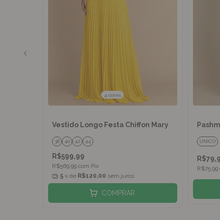
4 cores
n Isabel
Vestido Longo Festa Chiffon Mary
Pashmi
38
40
42
44
ÚNICO
R$599,99
R$79,
R$569,99
com
Pix
R$75,99
5
x de
R$120,00
sem juros
COMPRAR