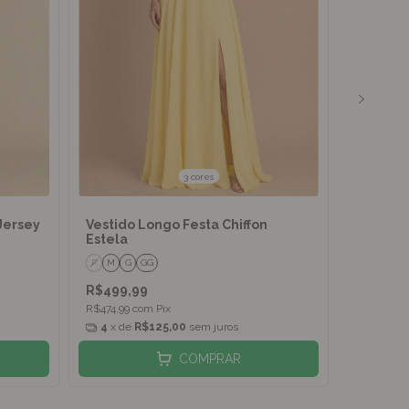
3 cores
Jersey
Vestido Longo Festa Chiffon
Vestido
Estela
P
M
G
GG
M
G
XG
R$499,99
R$699,
R$474,99
com
Pix
R$664,99
4
x de
R$125,00
sem juros
6
x de
COMPRAR