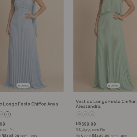
9 cores
9 cores
Vestido Longo Festa Chiffon
o Longo Festa Chiffon Anya
Alessandra
40
42
40
42
44
,99
R$599,99
9
com
Pix
R$569,99
com
Pix
e
R$108,00
sem juros
5
x de
R$120,00
sem juros