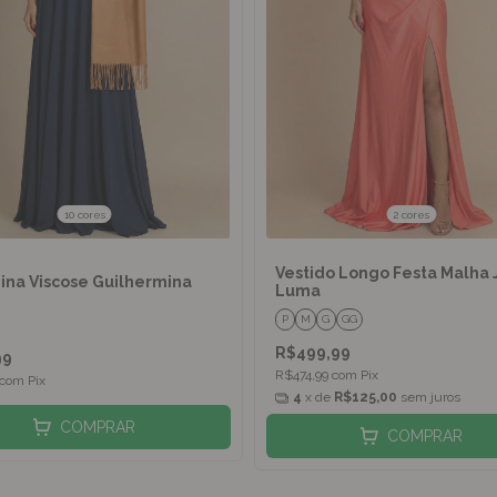
10 cores
2 cores
Vestido Longo Festa Malha 
na Viscose Guilhermina
Luma
P
M
G
GG
R$499,99
99
R$474,99
com
Pix
com
Pix
4
x de
R$125,00
sem juros
COMPRAR
COMPRAR