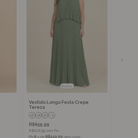
8 cores
Vestido Longo Festa Crepe
Vestido
Tereza
46
48
50
+ 5
PP
P
M
R$659,99
R$599,9
R$626,99
com
Pix
R$569,99
6
x de
R$110,00
sem juros
5
x de