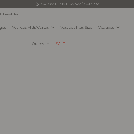
FRETE GRÁTIS ACIMA DE R$349,99
ahit.com.br
ngos
Vestidos Midi/Curtos
Vestidos Plus Size
Ocasiões
Outros
SALE